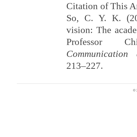
Citation of This Ar
So, C. Y. K. (2
vision: The acade
Professor Ch
Communication 
213–227.
© 