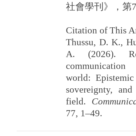
社會學刊》，第7
Citation of This Ar
Thussu, D. K., H
A. (2026). Re
communication 
world: Epistemic 
sovereignty, and
field.
Communica
77, 1–49.