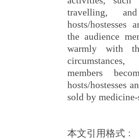
activities, such 
travelling, a
hosts/hostesses 
the audience mem
warmly with t
circumstances
members beco
hosts/hostesses a
sold by medicine-
本文引用格式﹕