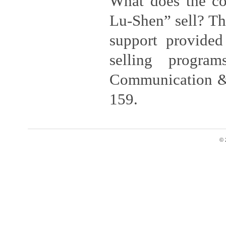
What does the c
Lu-Shen” sell? The
support provided
selling progra
Communication & 
159.
© 