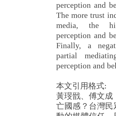
perception and be
The more trust in
media, the hi
perception and be
Finally, a nega
partial mediati
perception and beh
本文引用格式:
黃琝戩、傅文成（
亡國感？台灣民