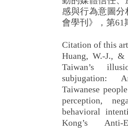
動的媒體信任、
感與行為意圖分
會學刊》，第61期
Citation of this art
Huang, W.-J., & 
Taiwan’s illus
subjugation: 
Taiwanese people’
perception, neg
behavioral inten
Kong’s Anti-E