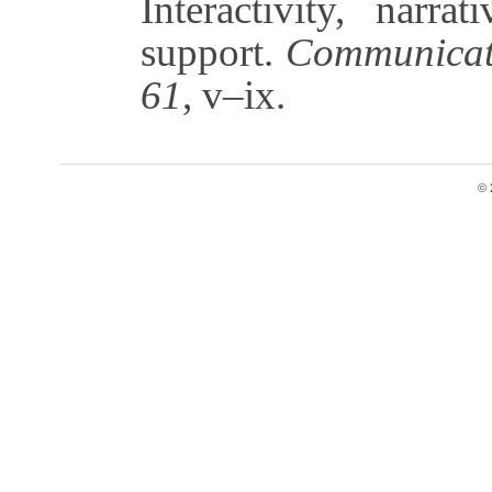
Interactivity, narrat
support.
Communicati
61
, v–ix.
© 