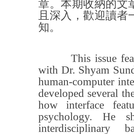
章。本期收納的文
且深入，歡迎讀者
知。
This issue featur
with Dr. Shyam Sund
human-computer inte
developed several the
how interface featu
psychology. He s
interdisciplinary 